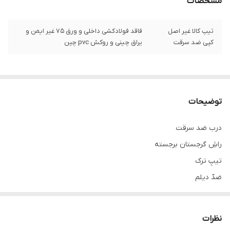
مشخصات
تیپ کالا غیر اصل
فاقد فولادکشی داخلی و ورق ۷۵ غیر ایمن و
کپی ضد سرقت
یراق چینی و روکش pvc چین
توضیحات
درب ضد سرقت
راشِ گرجستان برجسته
تیپِ ترک
ضدّ دیلم
استراکچر سازه کلاسِ C سنگین
کفی ۱۸
نظرات
قفلِ دو تکه کاله ترکیه ۵ سال ضمانت