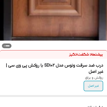
درب ضد سرقت ونوس مدل SD102 با روکش پی وی سی |
غیر اصل
روکش و یراق
غیر اصل