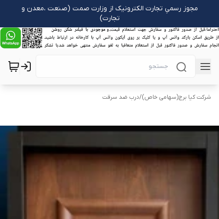
مجوز رسمیِ تجارت الکترونیک از وزارت صمت (صنعت ،معدن و
تجارت)
شرکت کیا برج(سهامی خاص)
/
درب ضد سرقت