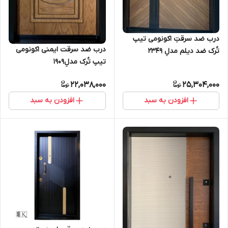
درب ضد سرقتِ اکونومی تیپ
درب ضد سرقت ایمنی اکونومی
تُرک ضد دیلم مدلِ 2349
تیپ تُرک مدلِ1909
22,038,000
25,304,000
افزودن به سبد
افزودن به سبد