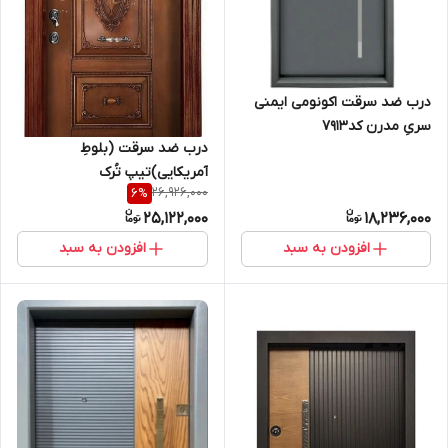
درب ضد سرقت اکونومی ایمنی
سریِ مدرن کد۷۹۱۳
درب ضد سرقت (بلوطِ
آمریکایی)تیپ تُرک
26,926,000
6
%
25,122,000
18,236,000
افزودن به سبد
افزودن به سبد