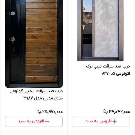
درب ضد سرقت تیپ ترک
اکونومی کد 8271
درب ضد سرقت ایمنی اکونومی
سریِ مدرن مدل 3987
25,970,000
24,042,000
افزودن به سبد
افزودن به سبد