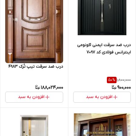
درب ضد سرقت ایمنی اکونومی
اینترانس فولادی کد ۷۰۹۷
درب ضد سرقت تیپ تُرک ۴۹۸۳
1,800,000
50
%
188,024,000
900,000
افزودن به سبد
افزودن به سبد