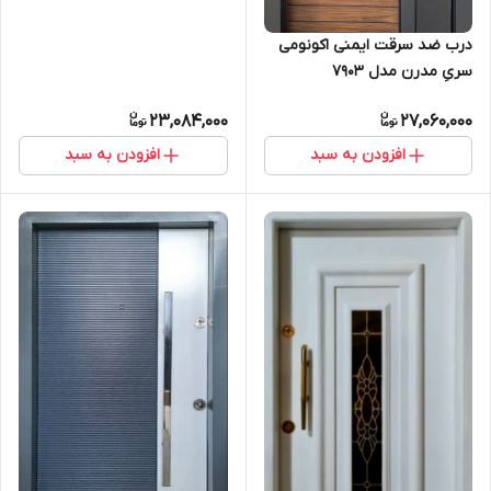
درب ضد سرقت ایمنی اکونومی
سریِ مدرن مدل 7903
23,084,000
27,060,000
افزودن به سبد
افزودن به سبد