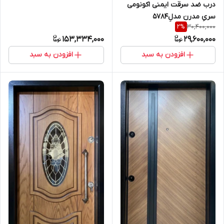
درب ضد سرقت ایمنی اکونومی
سریِ مدرن مدلِ5784
30,400,000
2
%
153,334,000
29,600,000
افزودن به سبد
افزودن به سبد