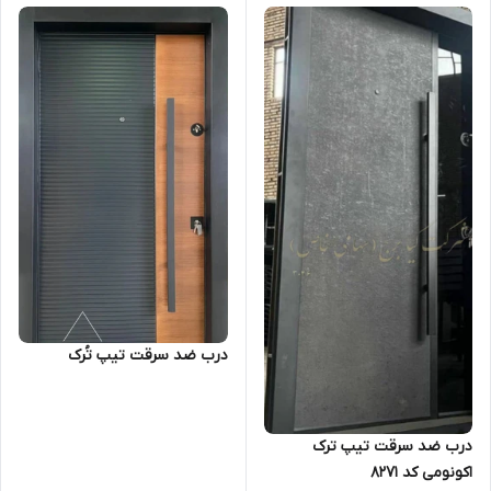
درب ضد سرقت تیپ تُرک
درب ضد سرقت تیپ ترک
اکونومی کد 8271