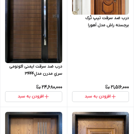
درب ضد سرقت تیپ تُرک
برجسته راش مدل اَهورا
درب ضد سرقت ایمنی اکونومی
سریِ مدرن مدلِ3444
24,680,000
21,516,000
افزودن به سبد
افزودن به سبد