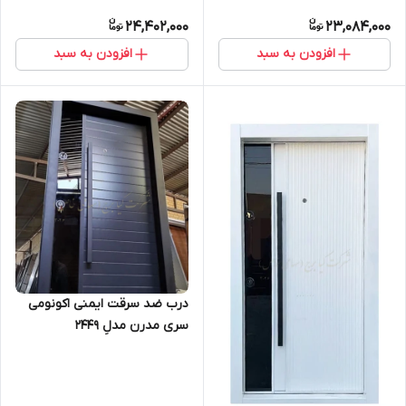
24,402,000
23,084,000
افزودن به سبد
افزودن به سبد
درب ضد سرقت ایمنی اکونومی
سری مدرن مدلِ 2449