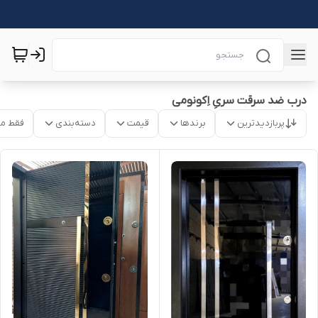
درب ضد سرقت سریِ اِکونومی
پربازدیدترین
برندها
قیمت
دسته‌بندی
فقط م