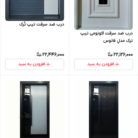
درب ضد سرقت تیپ تُرک
درب ضد سرقت اکونومی تیپ
ترک مدلِ فانوس
22,446,000
22,126,000
افزودن به سبد
افزودن به سبد