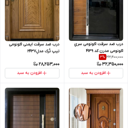
درب ضد سرقت اکونومی سریِ
درب ضد سرقت ایمنی اکونومی
اکونومی مدرن کد 4139
تیپ تُرک مدلِ2437
33,400,000
3
%
28,253,000
32,350,000
افزودن به سبد
افزودن به سبد