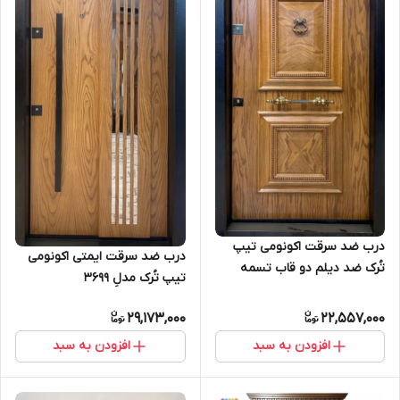
درب ضد سرقت اکونومی تیپ
درب ضد سرقت ایمتی اکونومی
تُرک ضد دیلم دو قاب تسمه
تیپ تُرک مدلِ 3699
مدلِ 4997
29,173,000
22,557,000
افزودن به سبد
افزودن به سبد