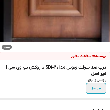
درب ضد سرقت ونوس مدل SD102 با روکش پی وی سی |
غیر اصل
روکش و یراق
غیر اصل