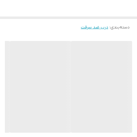
دستگیره،چشمی و درکوب لوکس آنتیک
عایق پشمِ سنگ
دسته‌بندی
:
درب ضد سرقت