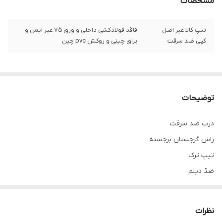
مشخصات
تیپ کالا غیر اصل
فاقد فولادکشی داخلی و ورق ۷۵ غیر ایمن و
کپی ضد سرقت
یراق چینی و روکش pvc چین
توضیحات
درب ضد سرقت
راشِ گرجستان برجسته
تیپِ ترک
ضدّ دیلم
استراکچر سازه کلاسِ C سنگین
کفی ۱۸
نظرات
قفلِ دو تکه کاله ترکیه ۵ سال ضمانت