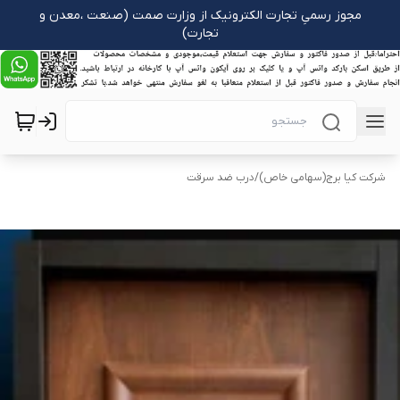
مجوز رسمیِ تجارت الکترونیک از وزارت صمت (صنعت ،معدن و
تجارت)
شرکت کیا برج(سهامی خاص)
/
درب ضد سرقت