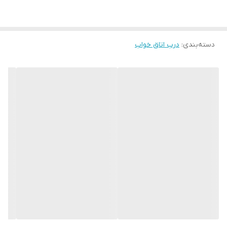
ابعاد استاندارد ۷۸ × ۲۰۵
قابل تولید در ابعاد متفاوت(حداکثر تک لنگه ۹۸ × ۲۱۰)
دسته‌بندی
:
درب اتاق خواب