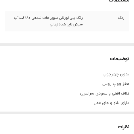
مشخصات
رنگ
رنگ پلی اورتان سوپر مات شمعی ۸۰٪ضدآب
سیکرونایز شده زغالی
توضیحات
بدون چهارچوب
مغز چوبِ روس
کلاف افقی و عمودی سراسری
دارای بائو و جای قفل
رنگ پلی اورتان سوپر مات
دارای ابزار استیل(طلایی؛دودی؛نقره ای)
نظرات
سیکرونایز شده ۸۰٪ ضد آب