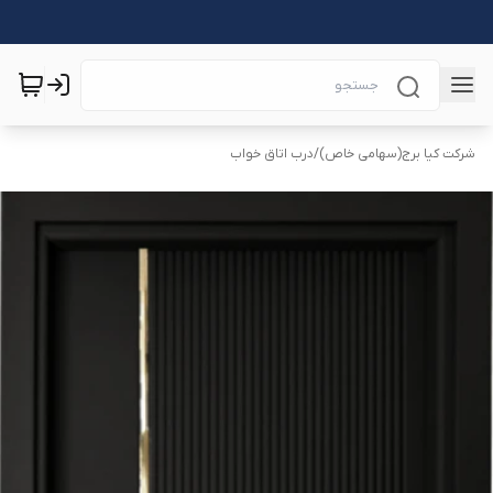
شرکت کیا برج(سهامی خاص)
/
درب اتاق خواب