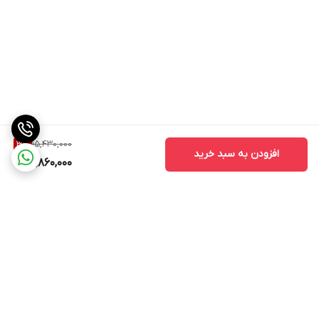
15,430,000
3
%
افزودن به سبد خرید
14,860,000
برگشت به بالا