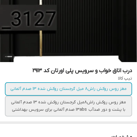
درب اتاق خواب و سرویس پلی اورتان کد 2913
تیپ کالا
مغز روس روکش راش۸ میل گرجستان روکش شده ۱۳ صدم آلمانی
مغز روس روکش راش۸میل گرجستان روکش شده ۱۳ صدم آلمانی
با پشت و دور ضدآب ۱۳abs صدم آلمانی برای سرویس بهداشتی