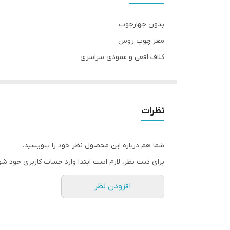
بدون چهارچوب
مغز چوبِ روس
کلاف افقی و عمودی سراسری
دارای بائو و جای قفل
رنگ پلی اورتان سوپر مات
دارای ابزار استیل(طلایی؛دودی؛نقره ای)
نظرات
سیکرونایز شده ۸۰٪ ضد آب
ابعاد استاندارد ۷۸ × ۲۰۵
شما هم درباره این محصول نظر خود را بنویسید.
قابل تولید در ابعاد متفاوت(حداکثر تک لنگه ۹۸ × ۲۱۰)
برای ثبت نظر، لازم است ابتدا وارد حساب کاربری خود شو
افزودن نظر