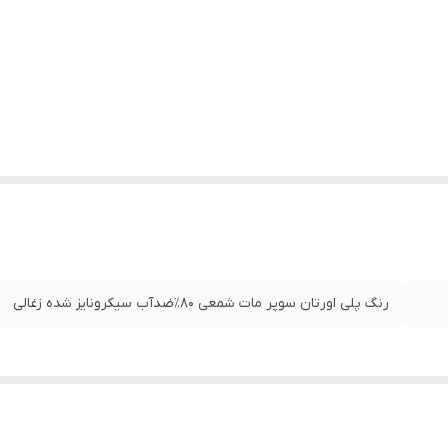
رنگ پلی اورتان سوپر مات شمعی ۸۰٪ضدآب سیکرونایز شده زغالی