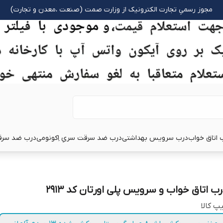
مجوز رسمیِ تجارت الکترونیک از وزارت صمت (صنعت ،معدن و تجارت)
 اتاق خواب
درب سرویس بهداشتی
درب ضد سرقت سریِ اِکونومی
درب ضد سرق
رب اتاق خواب و سرویس پلی اورتان کد 2913
پ کالا