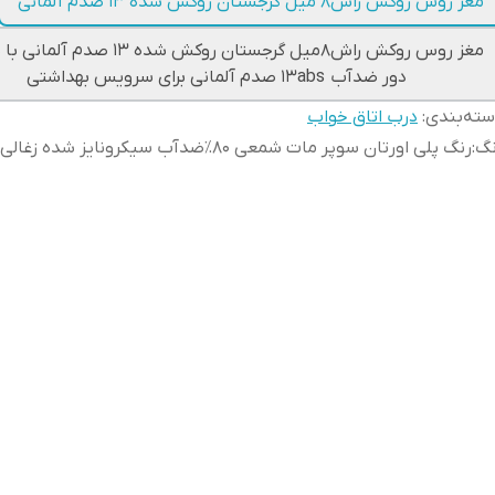
مغز روس روکش راش۸ میل گرجستان روکش شده ۱۳ صدم آلمانی
مغز روس روکش راش۸میل گرجستان روکش شده ۱۳ ص
دور ضدآب ۱۳abs صدم آلمانی برای سرویس بهداشتی
ته‌بندی
:
درب اتاق خواب
نگ
:
رنگ پلی اورتان سوپر مات شمعی ۸۰٪ضدآب سیکرونایز شده زغالی