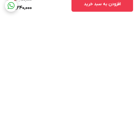
4
%
افزودن به سبد خرید
13,240,000
برگشت به بالا
ارسال سریع کالا در روز
ضمانت بازگشت وجه،کالای
سفارش
نامطابق با سفارش