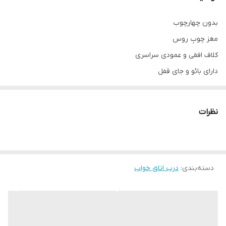
بدون چهارچوب
مغز چوبِ روس
کلاف افقی و عمودی سراسری
دارای بائو و جای قفل
سی اِن سی شده با روکش وکیوم ۱۳٪آلمان
قابل تولید با پشت ضد آب ABS برای سرویس های بهداشتی
نظرات
ابعاد استاندارد ۷۸ × ۲۰۵
قابل تولید در ابعاد متفاوت(حداکثر تک لنگه ۹۸ × ۲۱۰)
دسته‌بندی
:
درب اتاق خواب