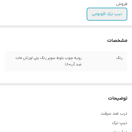
فروش
تیپ ترک اکونومی
مشخصات
رنگ
رویه چوب بلوط سوپر رنگ پلی اورتان مات
ضد آب۸۰٪
توضیحات
درب ضد سرقت
تیپِ ترک