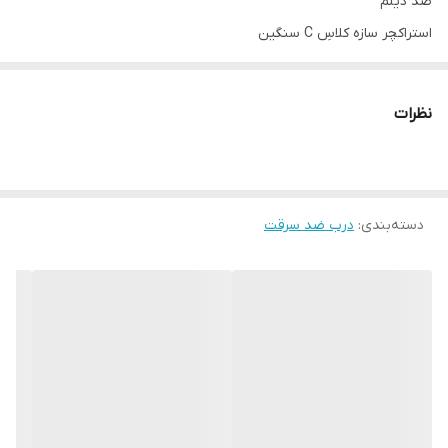
ضدّ دیلم
استراکچر سازه کلاسِ C سنگین
کفی ۱۸
قفلِ دو تکه کاله ترکیه ۵ سال ضمانت
نظرات
دستگیره،چشمی و درکوب لوکس آنتیک
عایق پشمِ سنگ
دسته‌بندی
:
درب ضد سرقت