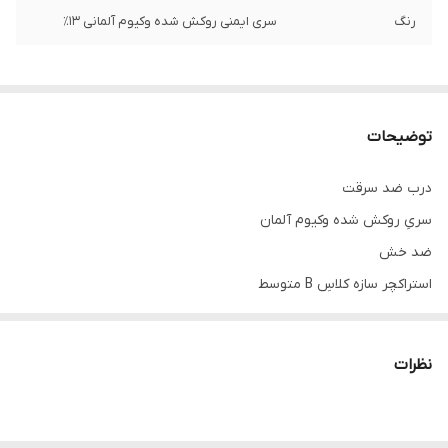
رنگ
سری ایمنی روکش شده وکیوم آلمانی ۱۳٪
توضیحات
درب ضد سرقت
سریِ روکش شده وکیوم آلمان
ضد خش
استراکچر سازه کلاسِ B متوسط
قفلِ دو تکه تیپ عثمانی
دستگیره،چشمی لوکس آنتیک
نظرات