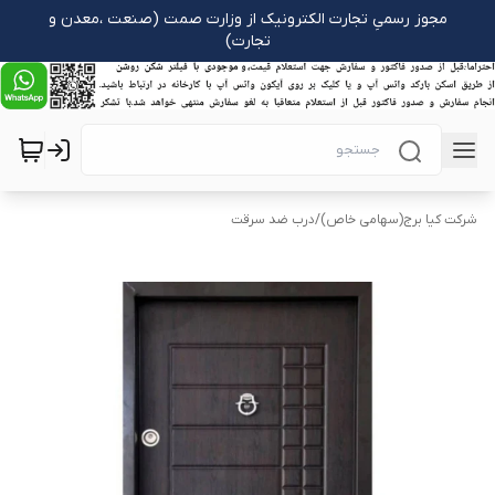
مجوز رسمیِ تجارت الکترونیک از وزارت صمت (صنعت ،معدن و
تجارت)
شرکت کیا برج(سهامی خاص)
/
درب ضد سرقت