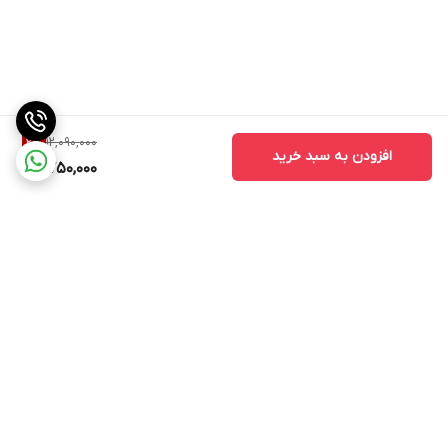
12,090,000
2
%
افزودن به سبد خرید
11,750,000
برگشت به بالا