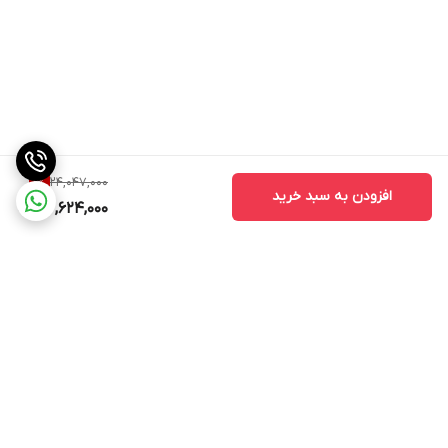
24,047,000
1
%
افزودن به سبد خرید
23,624,000