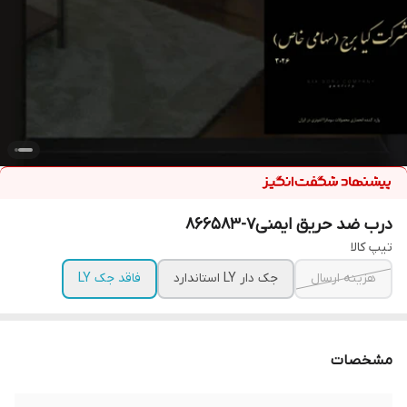
درب ضد حریق ایمنی۷-۸۶۶۵۸۳
تیپ کالا
هزینه ارسال
جک دار LY استاندارد
فاقد جک LY
مشخصات