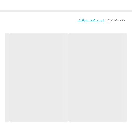
دارای نوار درزگیر پف شونده مورد تایید آتش نشانی دارای جک آرام
بند با 2 پیچ تنظیم سرعت در 2 بازه حرکتی متمایز دارای عایق داخلی
دسته‌بندی
:
درب ضد سرقت
پشم سنگ ضد حریق با دانسیته بالا می باشد.درب دارای تاییدیه
آتش نشانی می باشد و تاییده ۲۴۰ ساعت مقاومت در برابر حریق را از
سازمان نمهیدات و آتش‌نشانی می باشد