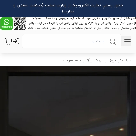
مجوز رسمیِ تجارت الکترونیک از وزارت صمت (صنعت ،معدن و
تجارت)
شرکت کیا برج(سهامی خاص)
/
درب ضد سرقت