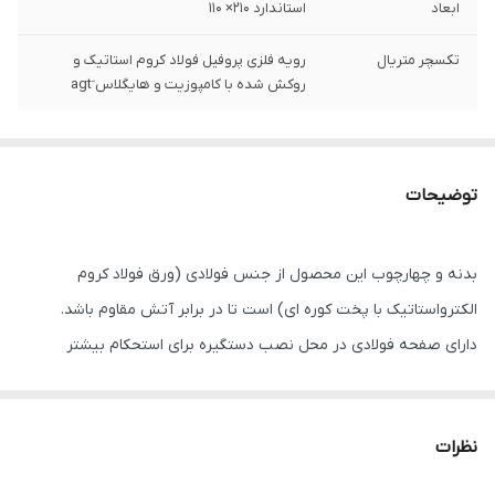
ابعاد
استاندارد ۲۱۰‌× ۱۱۰
تکسچر متریال
رویه فلزی پروفیل فولاد کروم استاتیک و
روکش شده با کامپوزیت و هایگلاس َagt
توضیحات
بدنه و چهارچوب این محصول از جنس فولادی (ورق فولاد کروم
الکترواستاتیک با پخت کوره ای) است تا در برابر آتش مقاوم باشد.
دارای صفحه فولادی در محل نصب دستگیره برای استحکام بیشتر
دارای پروفیل های داخلی برای جلوگیری از پیچش و خمش درب در
حرارت بالا دارای رویه کامپوزیت پولیشی محصول تایوان کاملا قابل
نظرات
شستشو و آنتی باکتریال و یک متریال خود خاموش شونده می باشد.
دارای دستگیره آنتی پنیک محصول شرکت تایوانی I-TEK مشخصه LY