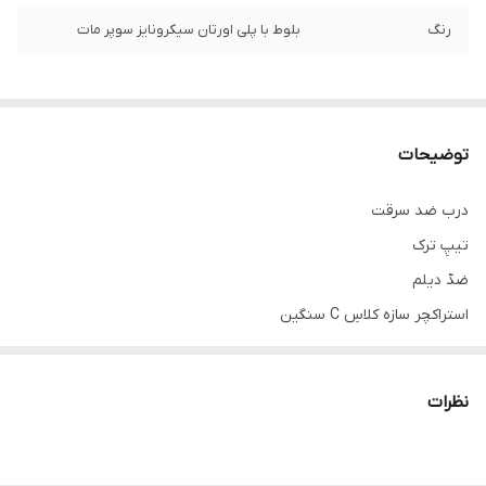
رنگ
بلوط با پلی اورتان سیکرونایز سوپر مات
توضیحات
درب ضد سرقت
تیپِ ترک
ضدّ دیلم
استراکچر سازه کلاسِ C سنگین
کفی ۱۸
قفلِ دو تکه کاله ترکیه ۵ سال ضمانت
نظرات
دستگیره،چشمی و درکوب لوکس آنتیک
عایق پشمِ سنگ