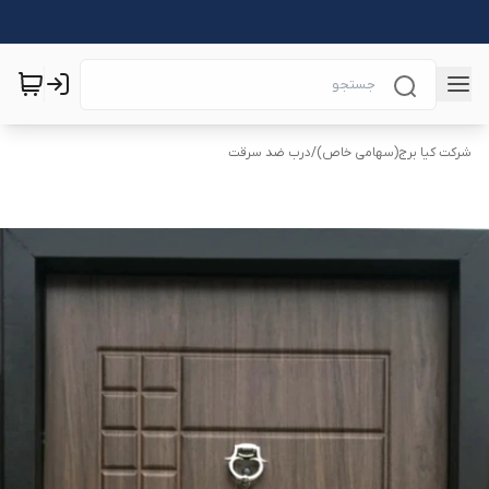
شرکت کیا برج(سهامی خاص)
/
درب ضد سرقت