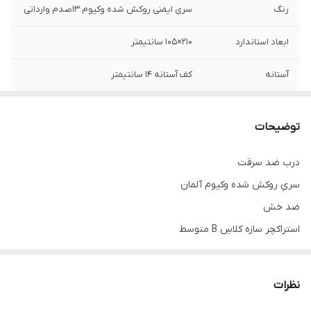
رنگ
سری ایمنی روکش شده وکیوم ۱۳صدم وارداتی
ابعاد استاندارد
۲۱۰×۱۰۵ سانتیمتر
آستانه
کف آستانه ۱۴ سانتیمتر
قفل و یراق
چین دو تکه دارای سیلندر بالا دارای شب بند و
روزبند و شاهلوول پایین دارای کام
توضیحات
A
کروم چین
درب ضد سرقت
سریِ روکش شده وکیوم آلمان
ضد خش
استراکچر سازه کلاسِ B متوسط
قفلِ دو تکه تیپ عثمانی
دستگیره،چشمی لوکس آنتیک
نظرات