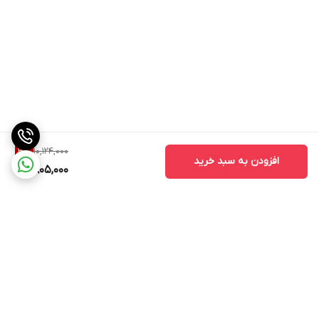
10,124,000
3
%
افزودن به سبد خرید
9,805,000
برگشت به بالا