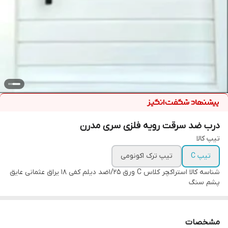
درب ضد سرقت رویه فلزی سری مدرن
تیپ کالا
تیپ C
تیپ ترک اکونومی
شناسه کالا
استراکچر کلاس C ورق 1/25ضد دیلم کفی 18 یراق عثمانی عایق
پشم سنگ
مشخصات