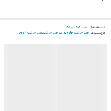
قفلِ دو تکه عثمانی
دستگیره،چشمی و درکوب لوکس آنتیک
دسته‌بندی
:
درب ضد سرقت
برچسب‌ها :
ضد سرقت فلزی
،
درب ضد سرقت
،
ضد سرقت ارزان