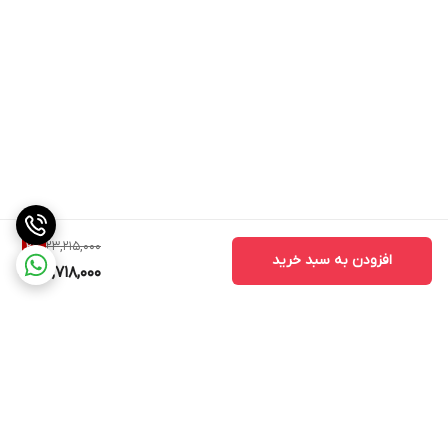
23,215,000
2
%
افزودن به سبد خرید
22,718,000