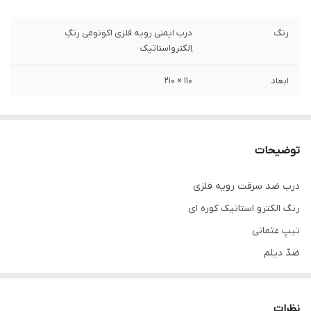
رنگ
درب ایمنی رویه فلزی اکونومی رنگِ
اِلکترواستاتیک
ابعاد
۱۱۰ × ۲۱۰
توضیحات
درب ضد سرقت رویه فلزی
رنگ الکترو استاتیک کوره ای
تیپِ عثمانی
ضدّ دیلم
استراکچر سازه کلاسِ Bمتوسط
کفی ۱۸
نظرات