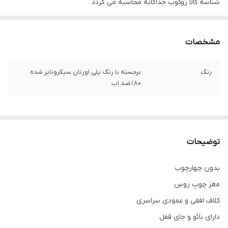
شناسه کالا
روکوب جداگانه محاسبه می گردد
مشخصات
رنگ
برجسته با رنگ پلی اورتان سیکرونایز شده
۸۰٪ضد اب
توضیحات
بدون چهارچوب
مغز چوبِ روس
کلاف افقی و عمودی سراسری
دارای بائو و جای قفل