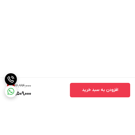
22,994,000
2
%
افزودن به سبد خرید
22,509,000