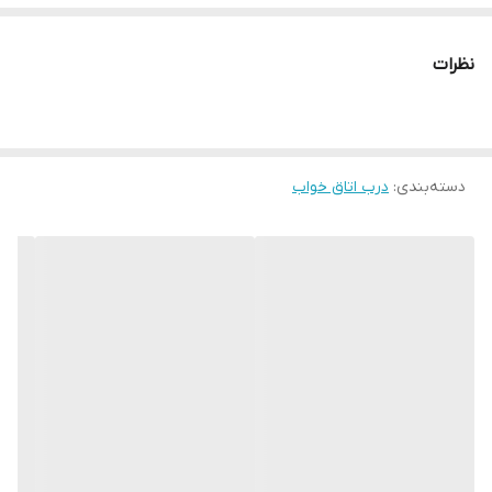
سی اِن سی شده با روکش وکیوم ۱۳٪آلمان
قابل تولید با پشت ضد آب ABS برای سرویس های بهداشتی
نظرات
ابعاد استاندارد ۷۸ × ۲۰۵
قابل تولید در ابعاد متفاوت(حداکثر تک لنگه ۹۸ × ۲۱۰)
دسته‌بندی
:
درب اتاق خواب