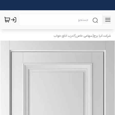
شرکت کیا برج(سهامی خاص)
/
درب اتاق خواب