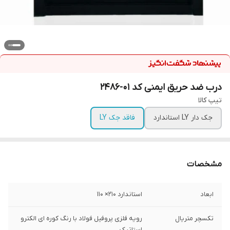
درب ضد حریق ایمنی کد ۰۱-۲۴۸۶
تیپ کالا
جک دار LY استاندارد
فاقد جک LY
مشخصات
ابعاد
استاندارد ۲۱۰‌× ۱۱۰
تکسچر متریال
رویه فلزی پروفیل فولاد با رنگ کوره ای الکترو
استاتیک