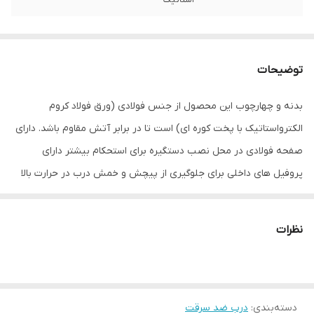
توضیحات
بدنه و چهارچوب این محصول از جنس فولادی (ورق فولاد کروم
الکترواستاتیک با پخت کوره ای) است تا در برابر آتش مقاوم باشد. دارای
صفحه فولادی در محل نصب دستگیره برای استحکام بیشتر دارای
پروفیل های داخلی برای جلوگیری از پیچش و خمش درب در حرارت بالا
دارای رویه کامپوزیت سوپر مات محصول تایوان کاملا قابل شستشو و
آنتی باکتریال و یک متریال خود خاموش شونده می باشد. دارای دستگیره
نظرات
آنتی پنیک محصول شرکت تایوانی I-TEK مشخصه LY دارای نوار درزگیر
پف شونده مورد تایید آتش نشانی دارای جک آرام بند با 2 پیچ تنظیم
سرعت در 2 بازه حرکتی متمایز دارای عایق داخلی پشم سنگ ضد حریق با
دسته‌بندی
:
درب ضد سرقت
دانسیته بالا می باشد.درب دارای تاییدیه آتش نشانی می باشد و تاییده