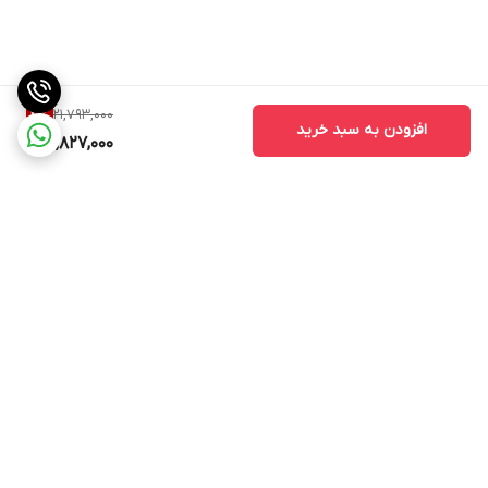
21,793,000
4
%
افزودن به سبد خرید
20,827,000
برگشت به بالا