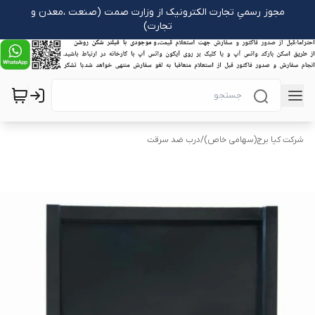
مجوز رسمیِ تجارت الکترونیک از وزارت صمت (صنعت ،معدن و
تجارت)
شرکت کیا برج(سهامی خاص)
/
درب ضد سرقت