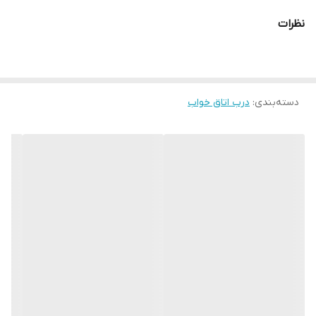
قابل تولید با پشت ضد آب ABS برای سرویس های بهداشتی
نظرات
ابعاد استاندارد ۷۸ × ۲۰۵
قابل تولید در ابعاد متفاوت(حداکثر تک لنگه ۹۸ × ۲۱۰)
دسته‌بندی
:
درب اتاق خواب