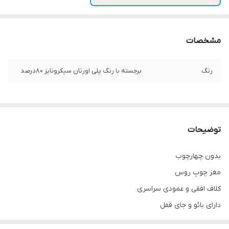
مشخصات
رنگ
برجسته با رنگ پلی اورتان سیکرونایز ۸۰درصد
توضیحات
بدون چهارچوب
مغز چوبِ روس
کلاف افقی و عمودی سراسری
دارای بائو و جای قفل
سی اِن سی شده با روکش وکیوم ۱۳٪آلمان