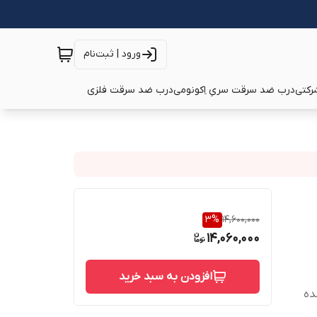
ورود | ثبت‌نام
رکتی
درب ضد سرقت سریِ اِکونومی
درب ضد سرقت فلزی
3
%
14,600,000
14,060,000
افزودن به سبد خرید
 شده