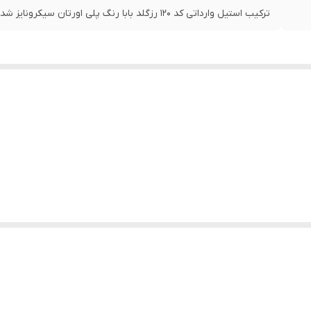
ترکیب استیل وارداتی کد ۱۲۰ رزگلد بابا رنگ پلی اورتان سیکرونایز شده ۸۰٪ضد اب