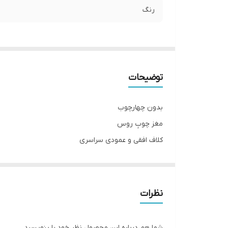
رنگ
توضیحات
بدون چهارچوب
مغز چوبِ روس
کلاف افقی و عمودی سراسری
دارای بائو و جای قفل
سی اِن سی شده با روکش وکیوم ۱۳٪آلمان
قابل تولید با پشت ضد آب ABS برای سرویس های بهداشتی
نظرات
ابعاد استاندارد ۷۸ × ۲۰۵
قابل تولید در ابعاد متفاوت(حداکثر تک لنگه ۹۸ × ۲۱۰)
شما هم درباره این محصول نظر خود را بنویسید.