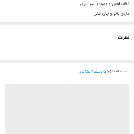
کلاف افقی و عمودی سراسری
دارای بائو و جای قفل
سی اِن سی شده با روکش وکیوم ۱۳٪آلمان
قابل تولید با پشت ضد آب ABS برای سرویس های بهداشتی
نظرات
ابعاد استاندارد ۷۸ × ۲۰۵
قابل تولید در ابعاد متفاوت(حداکثر تک لنگه ۹۸ × ۲۱۰)
دسته‌بندی
:
درب اتاق خواب