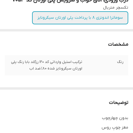
درب ورودی، اتاق خواب و سرویس پلی اورتان کد ۷۰۵۳
تکسچر متریال
سوماترا اندونزی ۸ با پرداخت پلی اورتان سیکرونایز
مشخصات
رنگ
ترکیب استیل وارداتی کد ۱۲۰ رزگلد بابا رنگ پلی
اورتان سیکرونایز شده ۸۰٪ضد اب
توضیحات
بدون چهارچوب
مغز چوبِ روس