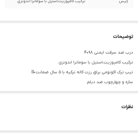
کِیس
ترکیب کامپوزیت،استیل با سوماترا اندونزی
توضیحات
درب ضد سرقت ایمنی ۴۰۹۸
ترکیب کامپوزیت،استیل با سوماترا اندونزی
تیپ ترک اکونومی یراق رزت کاله ترکیه با ۵ سال ضمانت📝
سازه و چهارچوب ضد دیلم
فولاد کشی سراسری
کف ۱۸
نظرات
عایق برودتی و آکوستیک پشم سنگ
قفل دو مکانیزم ترک دارای شاهلوول سه کام، و شب بند