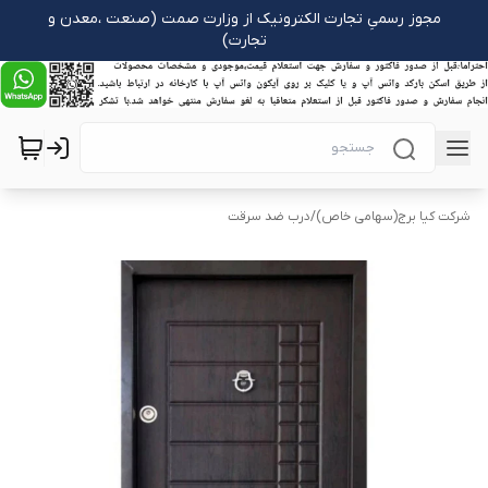
مجوز رسمیِ تجارت الکترونیک از وزارت صمت (صنعت ،معدن و
تجارت)
شرکت کیا برج(سهامی خاص)
/
درب ضد سرقت