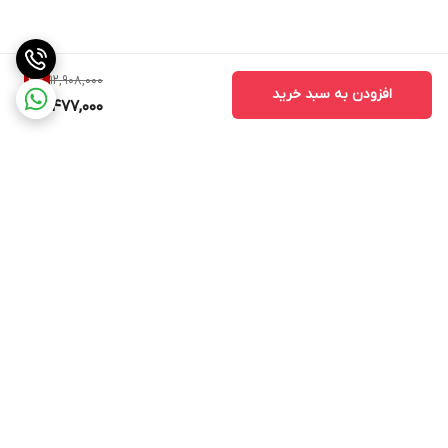
12,908,000
3
%
افزودن به سبد خرید
12,477,000
برگشت به بالا