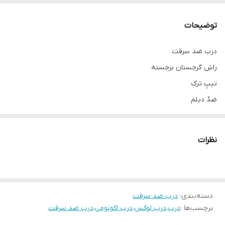
توضیحات
درب ضد سرقت
راشِ گرجستان برجسته
تیپِ ترک
ضدّ دیلم
استراکچر سازه کلاسِ C سنگین
کفی ۱۸
نظرات
قفلِ دو تکه کاله ترکیه ۵ سال ضمانت
دستگیره،چشمی و درکوب لوکس آنتیک
عایق پشمِ سنگ
دسته‌بندی
:
درب ضد سرقت
برچسب‌ها :
درب
،
درب لوکس
،
درب اکونومی
،
درب ضد سرقت