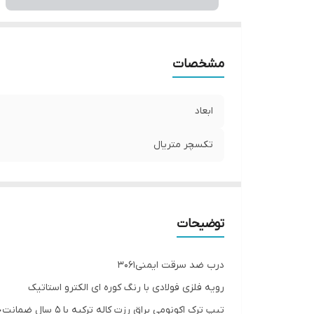
مشخصات
ابعاد
تکسچر متریال
توضیحات
درب ضد سرقت ایمنی۳۰۶۱
رویه فلزی فولادی با رنگ کوره ای الکترو استاتیک
تیپ ترک اکونومی یراق رزت کاله ترکیه با ۵ سال ضمانت📝