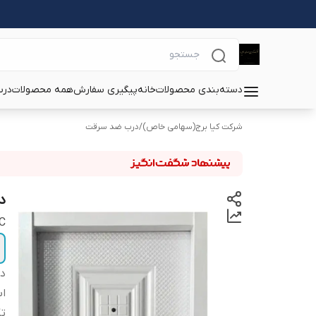
دسته‌بندی محصولات
خانه
پیگیری سفارش
همه محصولات
درب
شرکت کیا برج(سهامی خاص)
/
درب ضد سرقت
د
C
دس
اب
تک