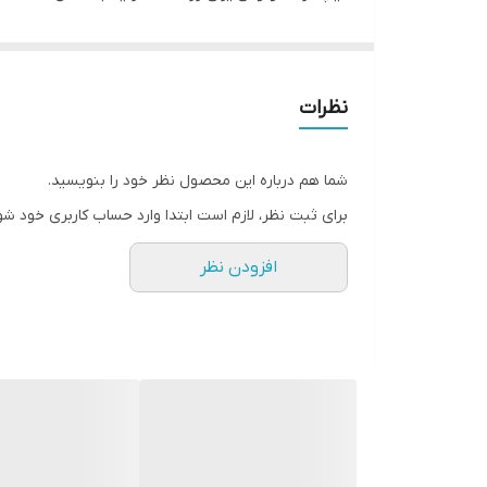
سازه و چهارچوب ضد دیلم
فولاد کشی سراسری
کف ۱۸
نظرات
عایق برودتی و آکوستیک پشم سنگ
قفل دو مکانیزم ترک دارای شاهلوول سه کام، و شب بند
شما هم درباره این محصول نظر خود را بنویسید.
برای ثبت نظر، لازم است ابتدا وارد حساب کاربری خود شو
افزودن نظر