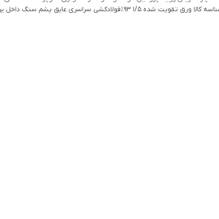
اسه کالا
ورق تقویت شده 1/5 93٪فولادکشی سراسری عایق پشم سنگ داخل یراق رُزت