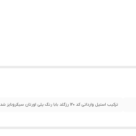
ترکیب استیل وارداتی کد ۱۲۰ رزگلد بابا رنگ پلی اورتان سیکرونایز شده ۸۰٪ضد اب