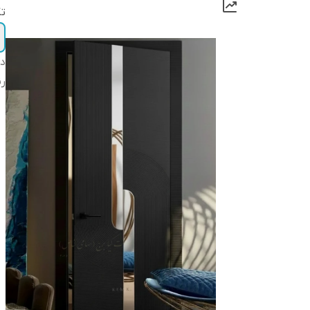
تک
دس
ر