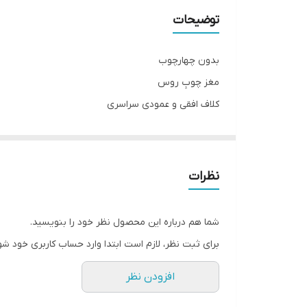
توضیحات
بدون چهارچوب
مغز چوبِ روس
کلاف افقی و عمودی سراسری
دارای بائو و جای قفل
سی اِن سی شده با روکش وکیوم ۱۳٪آلمان
قابل تولید با پشت ضد آب ABS برای سرویس های بهداشتی
نظرات
ابعاد استاندارد ۷۸ × ۲۰۵
قابل تولید در ابعاد متفاوت(حداکثر تک لنگه ۹۸ × ۲۱۰)
شما هم درباره این محصول نظر خود را بنویسید.
برای ثبت نظر، لازم است ابتدا وارد حساب کاربری خود شو
افزودن نظر