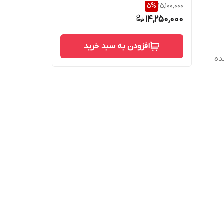
5
%
15,100,000
14,250,000
افزودن به سبد خرید
 شده