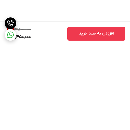
27,400,000
3
%
افزودن به سبد خرید
26,450,000
برگشت به بالا