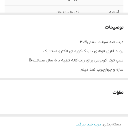
آستانه
کف ۱۸ سانتیمتر
توضیحات
درب ضد سرقت ایمنی۳۰۶۱
رویه فلزی فولادی با رنگ کوره ای الکترو استاتیک
تیپ ترک اکونومی یراق رزت کاله ترکیه با ۵ سال ضمانت📝
سازه و چهارچوب ضد دیلم
فولاد کشی سراسری
کف ۱۸
نظرات
عایق برودتی و آکوستیک پشم سنگ
قفل دو مکانیزم ترک دارای شاهلوول سه کام، و شب بند
دسته‌بندی
:
درب ضد سرقت