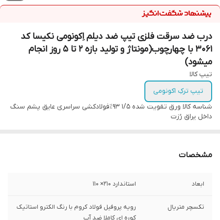
درب ضد سرقت فلزی تیپ ضد دیلم اِکونومی نکیسا کد
۳۰۶۱ با چهارچوب(مونتاژ و تولید بازه ۲ تا ۵ روز انجام
میشود)
تیپ کالا
تیپ ترکِ اکونومی
شناسه کالا
ورق تقویت شده 1/5 93٪فولادکشی سراسری عایق پشم سنگ
داخل یراق رُزت
مشخصات
ابعاد
استاندارد ۲۱۰‌× ۱۱۰
تکسچر متریال
رویه پروفیل فولاد کروم با رنگ الکترو استاتیک
کوره ای کاملا ضد آب