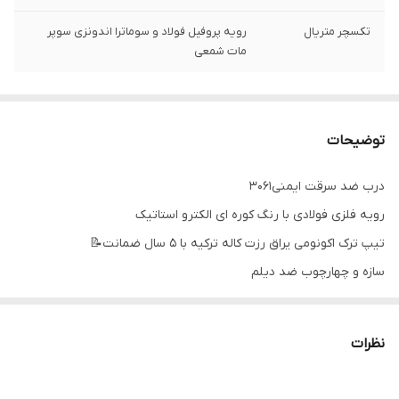
تکسچر متریال
رویه پروفیل فولاد و سوماترا اندونزی سوپر
مات شمعی
توضیحات
درب ضد سرقت ایمنی۳۰۶۱
رویه فلزی فولادی با رنگ کوره ای الکترو استاتیک
تیپ ترک اکونومی یراق رزت کاله ترکیه با ۵ سال ضمانت📝
سازه و چهارچوب ضد دیلم
فولاد کشی سراسری
کف ۱۸
نظرات
عایق برودتی و آکوستیک پشم سنگ
قفل دو مکانیزم ترک دارای شاهلوول سه کام، و شب بند