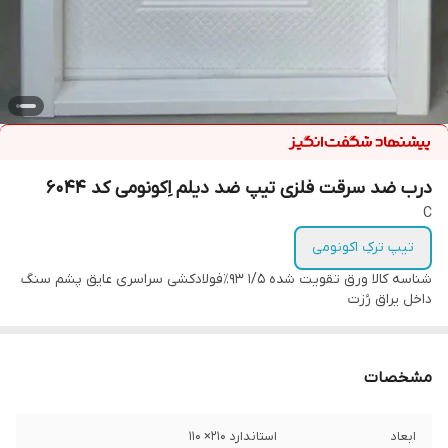
درب ضد سرقت فلزی تیپ ضد دیلم اِکونومی کد ۶۰۴۴
C
تیپ ترکِ اکونومی
شناسه کالا
ورق تقویت شده 1/5 93٪فولادکشی سراسری عایق پشم سنگ
داخل یراق رُزت
مشخصات
ابعاد
استاندارد ۲۱۰‌× ۱۱۰