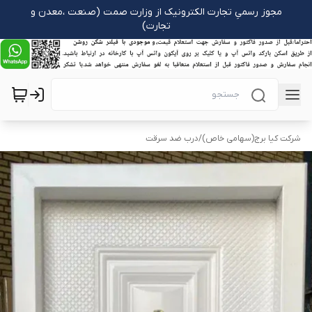
مجوز رسمیِ تجارت الکترونیک از وزارت صمت (صنعت ،معدن و
تجارت)
شرکت کیا برج(سهامی خاص)
/
درب ضد سرقت