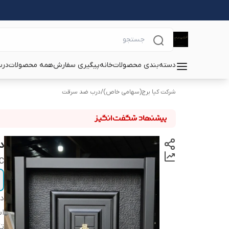
دسته‌بندی محصولات
خانه
پیگیری سفارش
همه محصولات
درب
شرکت کیا برج(سهامی خاص)
/
درب ضد سرقت
د
C
دس
اب
تک