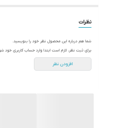
سازه و چهارچوب ضد دیلم
فولاد کشی سراسری
کف ۱۸
نظرات
عایق برودتی و آکوستیک پشم سنگ
قفل دو مکانیزم ترک دارای شاهلوول سه کام، و شب بند
شما هم درباره این محصول نظر خود را بنویسید.
برای ثبت نظر، لازم است ابتدا وارد حساب کاربری خود شو
افزودن نظر