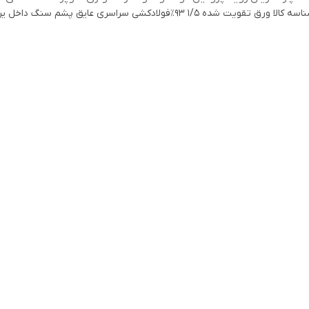
اسه کالا
ورق تقویت شده 1/5 93٪فولادکشی سراسری عایق پشم سنگ داخل یراق رُزت