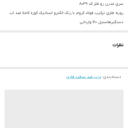
سریِ مدرن رو فلز کد ۸۰۳۹
رویه فلزی ترکیب فولاد کروم با رنگ الکترو استاتیک کوره کاملا ضد اب
دستگیرهاستیل ۱۲۰ وارداتی
ضدّ دیلم
استراکچر سازه کلاسِ C سنگین
نظرات
کفی ۱۸
قفلِ دو تکه ۷ زمانه ۵ سال ضمانت کارخانه
دستگیره،چشمی و درکوب لوکس آنتیک
دسته‌بندی
:
عایق پشمِ سنگ سراسری
درب ضد سرقت فلزی
لاستیک درزگیر تایوان
چهارچوب و لنگه هر دو ضد دیلم
۹۳ درصد استراکچر سازه میانی سراسری