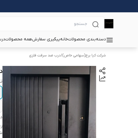
دسته‌بندی محصولات
خانه
پیگیری سفارش
همه محصولات
درب
شرکت کیا برج(سهامی خاص)
/
درب ضد سرقت فلزی
د
تی
دس
ر
شن