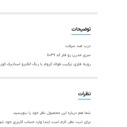
توضیحات
درب ضد سرقت
سریِ مدرن رو فلز کد ۸۰۳۹
رویه فلزی ترکیب فولاد کروم با رنگ الکترو استاتیک کور
دستگیرهاستیل ۱۲۰ وارداتی
ضدّ دیلم
استراکچر سازه کلاسِ C سنگین
نظرات
کفی ۱۸
قفلِ دو تکه ۷ زمانه ۵ سال ضمانت کارخانه
شما هم درباره این محصول نظر خود را بنویسید.
دستگیره،چشمی و درکوب لوکس آنتیک
برای ثبت نظر، لازم است ابتدا وارد حساب کاربری خود شو