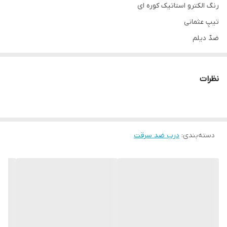
رنگ الکترو استاتیک کوره ای
تیپِ عثمانی
ضدّ دیلم
استراکچر سازه کلاسِ Bمتوسط
کفی ۱۸
نظرات
قفلِ دو تکه عثمانی
دستگیره،چشمی و درکوب لوکس آنتیک
دسته‌بندی
:
درب ضد سرقت