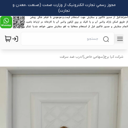
مجوز رسمیِ تجارت الکترونیک از وزارت صمت (صنعت ،معدن و
تجارت)
شرکت کیا برج(سهامی خاص)
/
درب ضد سرقت