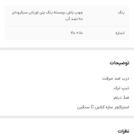
رنگ
چوبِ راشِ برجسته رنگ پلی اورتان سیکرونایز
۸۰٪ضد آب
اندازه
۱۱۰ × ۲۱۰
توضیحات
درب ضد سرقت
تیپِ ترک
ضدّ دیلم
استراکچر سازه کلاسِ C سنگین
کفی ۱۸
قفلِ دو تکه کاله ترکیه ۵ سال ضمانت
نظرات