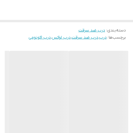
دستگیره،چشمی و درکوب لوکس آنتیک
عایق پشمِ سنگ
دسته‌بندی
:
درب ضد سرقت
برچسب‌ها :
درب
،
درب ضد سرقت
،
درب لوکس
،
درب اکونومی