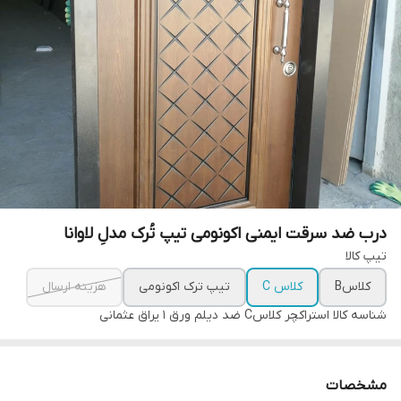
درب ضد سرقت ایمنی اکونومی تیپ تُرک مدلِ لاوانا
تیپ کالا
کلاسB
کلاس C
تیپ ترک اکونومی
هزینه ارسال
شناسه کالا
استراکچر کلاسC ضد دیلم ورق 1 یراق عثمانی
مشخصات