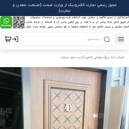
مجوز رسمیِ تجارت الکترونیک از وزارت صمت (صنعت ،معدن و
تجارت)
شرکت کیا برج(سهامی خاص)
/
درب ضد سرقت