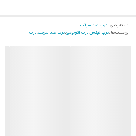
قفلِ دو تکه کاله ترکیه ۵ سال ضمانت
دستگیره،چشمی و درکوب لوکس آنتیک
دسته‌بندی
:
عایق پشمِ سنگ
درب ضد سرقت
برچسب‌ها :
درب لوکس
،
درب اکونومی
،
درب ضد سرقت
،
درب