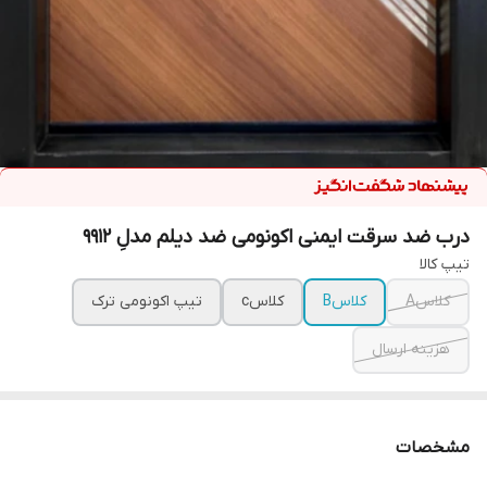
درب ضد سرقت ایمنی اکونومی ضد دیلم مدلِ 9912
تیپ کالا
کلاسA
کلاسB
کلاسc
تیپ اکونومی ترک
هزینه ارسال
مشخصات