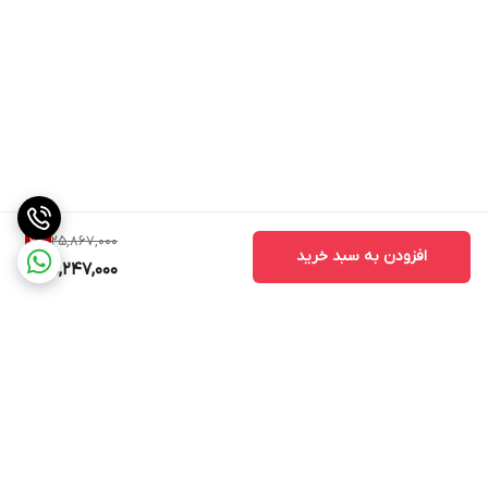
25,867,000
2
%
افزودن به سبد خرید
25,247,000