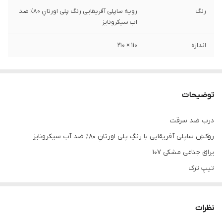
رنگ
رویه ساپلی آفریقایی رنگ پلی اورتانِ ۸۰٪ ضد
اب سیکرونایز
اندازه
۱۱۰ × ۲۱۰
توضیحات
درب ضد سرقت
روکشِ ساپلی آفریقایی با رنگِ پلی اورتانِ ۸۰٪ ضد آب سیکرونایز
یراق جناغی مشکی ۱۰۷
تیپِ ترک
ضدّ دیلم
استراکچر سازه کلاسِ C سنگین
نظرات
کفی ۱۸