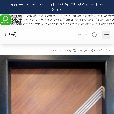
مجوز رسمیِ تجارت الکترونیک از وزارت صمت (صنعت ،معدن و
تجارت)
شرکت کیا برج(سهامی خاص)
/
درب ضد سرقت