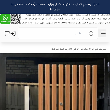
مجوز رسمیِ تجارت الکترونیک از وزارت صمت (صنعت ،معدن و
تجارت)
شرکت کیا برج(سهامی خاص)
/
درب ضد سرقت