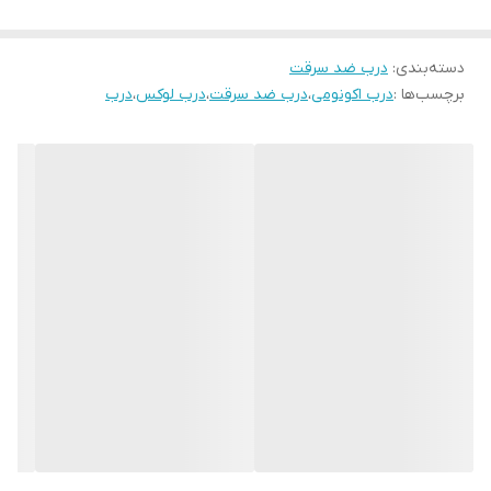
قفلِ دو تکه کاله ترکیه ۵ سال ضمانت
دسته‌بندی
:
درب ضد سرقت
دستگیره،چشمی و درکوب لوکس آنتیک
برچسب‌ها :
درب اکونومی
،
درب ضد سرقت
،
درب لوکس
،
درب
عایق پشمِ سنگ