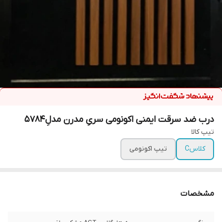
درب ضد سرقت ایمنی اکونومی سریِ مدرن مدلِ5784
تیپ کالا
کلاسC
تیپ اکونومی
مشخصات