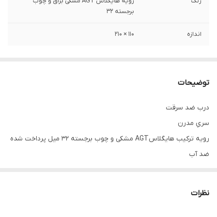
رنگ
رویه هایگلاس AGT مشکی براق و چوب
برجسته ۳۲
اندازه
۱۱۰ × ۲۱۰
توضیحات
درب ضد سرقت
سریِ مدرن
رویه ترکیب هایگلاسAGT مشکی و چوب برجسته ۳۲ میل پرداخت شده
ضد آب
دستگیره استیل ۱۲۰ وارداتی
ضدّ دیلم
نظرات
استراکچر سازه کلاسِ C سنگین
کفی ۱۸