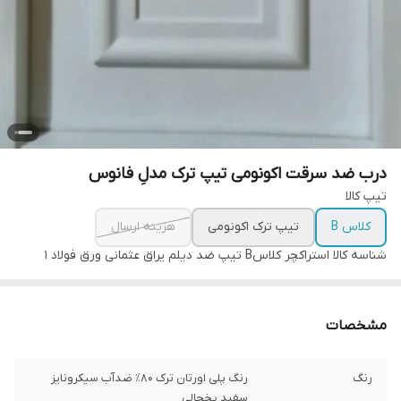
درب ضد سرقت اکونومی تیپ ترک مدلِ فانوس
تیپ کالا
کلاس B
تیپ ترک اکونومی
هزینه ارسال
شناسه کالا
استراکچر کلاسB تیپ ضد دیلم یراق عثمانی ورق فولاد 1
مشخصات
رنگ
رنگ پلی اورتان ترک ۸۰٪ ضدآب سیکرونایز
سفید یخچالی