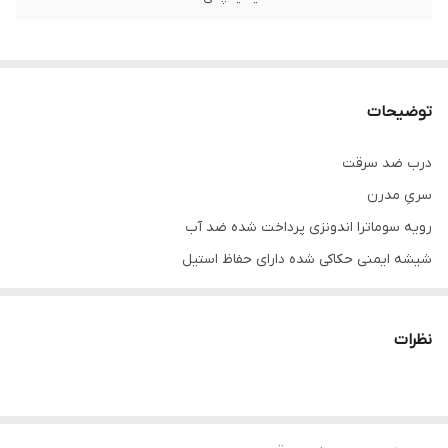
توضیحات
درب ضد سرقت
سریِ مدرن
رویه سوماترا اندونزی پرداخت شده ضد آب
شیشه ایمنی حکاکی شده دارای حفاظ استیل
ضدّ دیلم
استراکچر سازه کلاسِ C سنگین
نظرات
کفی ۱۸
قفلِ دو تکه کاله ترکیه ۵ سال ضمانت
دستگیره،چشمی و درکوب لوکس آنتیک