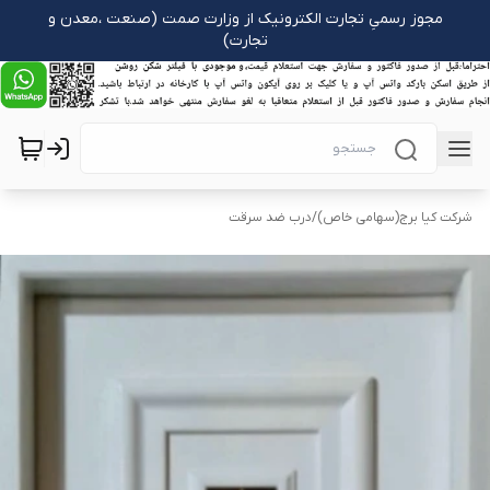
مجوز رسمیِ تجارت الکترونیک از وزارت صمت (صنعت ،معدن و
تجارت)
شرکت کیا برج(سهامی خاص)
/
درب ضد سرقت