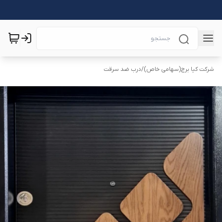
شرکت کیا برج(سهامی خاص)
/
درب ضد سرقت