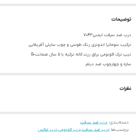
توضیحات
درب ضد سرقت ایمنی۷۰۴۳
ترکیب سوماترا اندونزی رنگ طوسی و چوب ساپلی آفریقایی
تیپ ترک اکونومی یراق رزت کاله ترکیه با ۵ سال ضمانت📝
سازه و چهارچوب ضد دیلم
فولاد کشی سراسری
کف ۱۸
نظرات
عایق برودتی و آکوستیک پشم سنگ
قفل دو مکانیزم ترک دارای شاهلوول سه کام، و شب بند
دسته‌بندی
:
درب ضد سرقت
برچسب‌ها :
درب ضد سرقت
،
درب اکونومی
،
درب لوکس