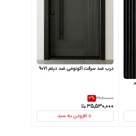
درب ضد سرقت اکونومی ضد دیلم ۹۰۷۱
د
3
%
36,900,000
35,530,000
افزودن به سبد