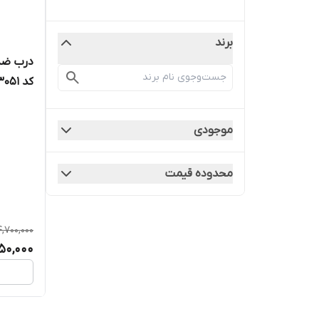
برند
درب ضد 
کد ۳۰۵۱
موجودی
محدوده قیمت
4,700,000
50,000