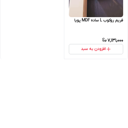
فریم روکوب L ساده MDF پویا
7,131,000
افزودن به سبد