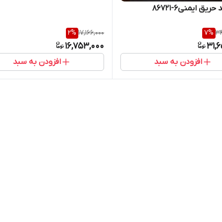
یق ایمنی۶-۸۶۷۲۱
2
%
17,166,000
7
%
34
16,753,000
31,
افزودن به سبد
افزودن به سبد