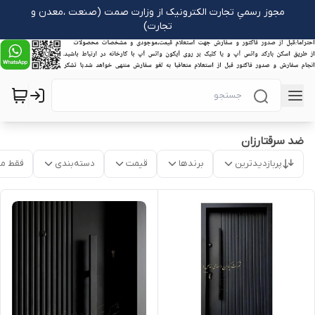
مجوز رسمیِ تجارت الکترونیک از وزارت صمت (صنعت ،معدن و
تجارت)
ضد سرقتارزان
پربازدیدترین
برندها
قیمت
دسته‌بندی
فقط م