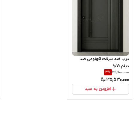
درب ضد سرقت اکونومی ضد
دیلم ۹۰۷۱
36,900,000
3
%
35,530,000
افزودن به سبد