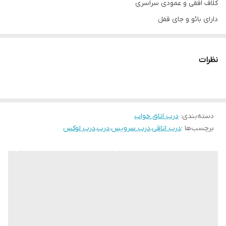
کلاف افقی و عمودی سراسری
دارای بائو و جای قفل
رنگ پلی اورتان سوپر مات
سیکرونایز شده ۸۰٪ ضد آب
نظرات
ابعاد استاندارد ۷۸ × ۲۰۵
قابل تولید در ابعاد متفاوت(حداکثر تک لنگه ۹۸ × ۲۱۰)
دسته‌بندی
:
درب اتاق خواب
برچسب‌ها :
درب اتاقی
،
درب سرویس
،
درب
،
درب لوکس