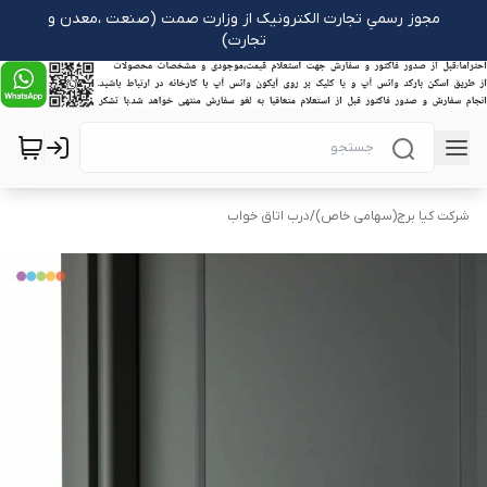
مجوز رسمیِ تجارت الکترونیک از وزارت صمت (صنعت ،معدن و
تجارت)
شرکت کیا برج(سهامی خاص)
/
درب اتاق خواب