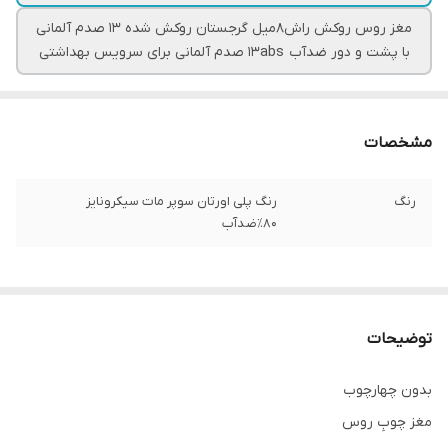
مغز روس روکش راش۸میل گرجستان روکش شده ۱۳ صدم آلمانی
با پشت و دور ضدآب ۱۳abs صدم آلمانی برای سرویس بهداشتی
مشخصات
رنگ
رنگ پلی اورتان سوپر مات سیکرونایز
۸۰٪ضدآب
توضیحات
بدون چهارچوب
مغز چوبِ روس