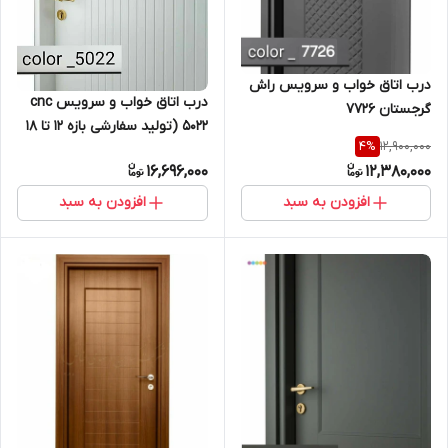
درب اتاق خواب و سرویس راش
درب اتاق خواب و سرویس cnc
گرجستان 7726
5022 (تولید سفارشی بازه ۱۲ تا ۱۸
12,900,000
4
%
روز کاری انجام خواهد شد)
16,696,000
12,380,000
افزودن به سبد
افزودن به سبد