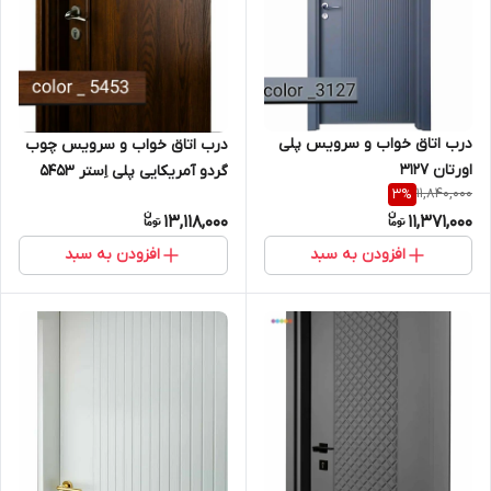
درب اتاق خواب و سرویس پلی
درب اتاق خواب و سرویس چوب
اورتان 3127
گردو آمریکایی پلی اِستر 5453
11,840,000
3
%
13,118,000
11,371,000
افزودن به سبد
افزودن به سبد