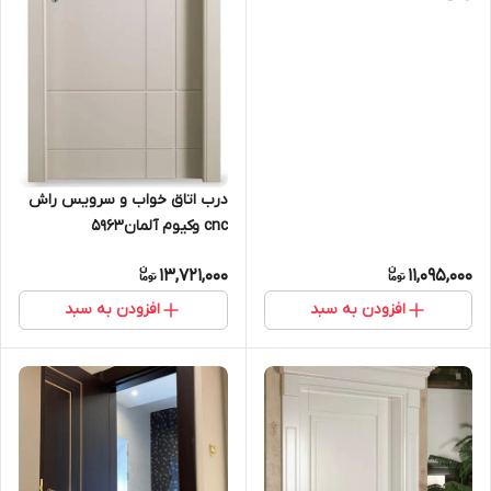
درب اتاق خواب و سرویس راش
cnc وکیوم آلمان5963
13,721,000
11,095,000
افزودن به سبد
افزودن به سبد