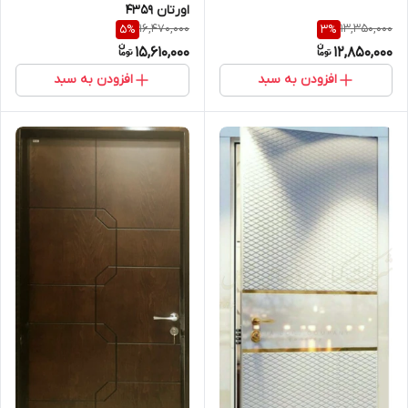
اورتان 4359
16,470,000
13,350,000
5
%
3
%
15,610,000
12,850,000
افزودن به سبد
افزودن به سبد