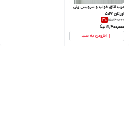
درب اتاق خواب و سرویس پلی
اورتان 5022
15,860,000
2
%
15,400,000
افزودن به سبد