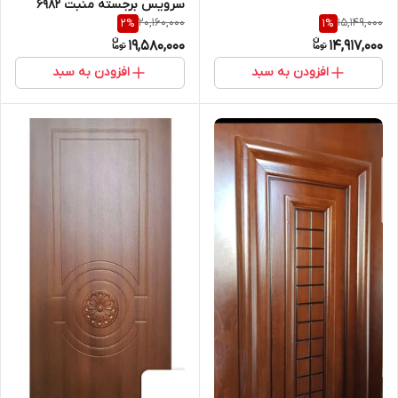
سرویس برجسته منبت ۶۹۸۲
شد)
20,160,000
15,149,000
2
%
1
%
19,580,000
14,917,000
افزودن به سبد
افزودن به سبد