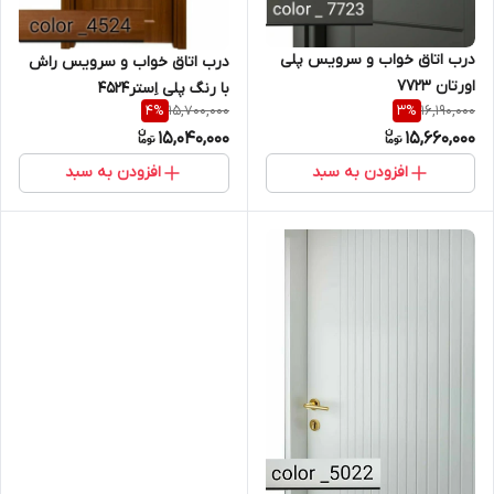
درب اتاق خواب و سرویس پلی
درب اتاق خواب و سرویس راش
اورتان 7723
با رنگ پلی اِستر4524
15,700,000
16,190,000
4
%
3
%
15,040,000
15,660,000
افزودن به سبد
افزودن به سبد