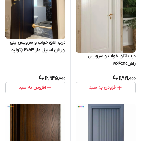
درب اتاق خواب و سرویس پلی
اورتان استیل دار 3073 (تولید
درب اتاق خواب و سرویس
سفارشی بازه ۱۲ تا ۱۸ روز کاری
راش1764cnc
انجام خواهد شد)
12,945,000
11,921,000
افزودن به سبد
افزودن به سبد