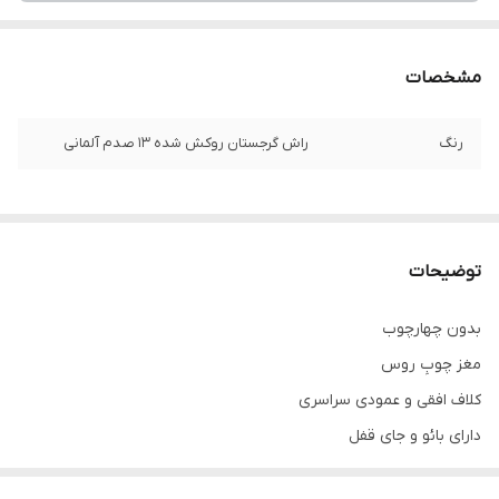
مشخصات
رنگ
راش گرجستان روکش شده ۱۳ صدم آلمانی
توضیحات
بدون چهارچوب
مغز چوبِ روس
کلاف افقی و عمودی سراسری
دارای بائو و جای قفل
سی اِن سی شده با روکش وکیوم ۱۳٪آلمان