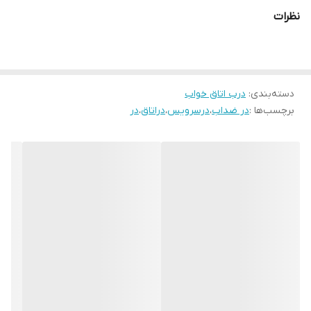
قابل تولید با پشت ضد آب ABS برای سرویس های بهداشتی
نظرات
ابعاد استاندارد ۷۸ × ۲۰۵
قابل تولید در ابعاد متفاوت(حداکثر تک لنگه ۹۸ × ۲۱۰)
دسته‌بندی
:
درب اتاق خواب
برچسب‌ها :
در ضداب
،
درسرویس
،
دراتاق
،
در