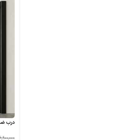
درب ضد 
6,900,000