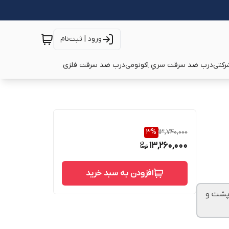
ورود | ثبت‌نام
رکتی
درب ضد سرقت سریِ اِکونومی
درب ضد سرقت فلزی
3
%
13,740,000
13,260,000
افزودن به سبد خرید
دم آلمانی با پشت و