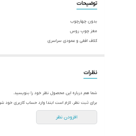
توضیحات
بدون چهارچوب
مغز چوبِ روس
کلاف افقی و عمودی سراسری
دارای بائو و جای قفل
سی اِن سی شده با روکش وکیوم ۱۳٪آلمان
قابل تولید با پشت ضد آب ABS برای سرویس های بهداشتی
نظرات
ابعاد استاندارد ۷۸ × ۲۰۵
قابل تولید در ابعاد متفاوت(حداکثر تک لنگه ۹۸ × ۲۱۰)
شما هم درباره این محصول نظر خود را بنویسید.
برای ثبت نظر، لازم است ابتدا وارد حساب کاربری خود شو
افزودن نظر