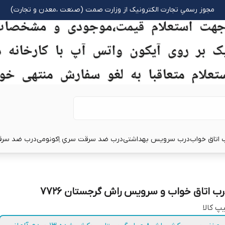
مجوز رسمیِ تجارت الکترونیک از وزارت صمت (صنعت ،معدن و تجارت)
 اتاق خواب
درب سرویس بهداشتی
درب ضد سرقت سریِ اِکونومی
درب ضد سرق
رب اتاق خواب و سرویس راش گرجستان 7726
پ کالا