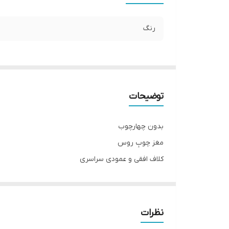
رنگ
توضیحات
بدون چهارچوب
مغز چوبِ روس
کلاف افقی و عمودی سراسری
دارای بائو و جای قفل
روکش ۱۳ صدم سوپر مات
سیکرونایز شده ۸۰٪ ضد آب
نظرات
ابعاد استاندارد۷۸ × ۲۰۵