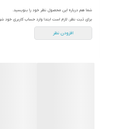
قابل تولید با فرمت abs پشت و نوار absضدآب برای سرویس های بهداشتی
شما هم درباره این محصول نظر خود را بنویسید.
قابل تولید در ابعاد متفاوت(حداکثر تک لنگه ۹۸ × ۲۱۰)
برای ثبت نظر، لازم است ابتدا وارد حساب کاربری خود شو
افزودن نظر