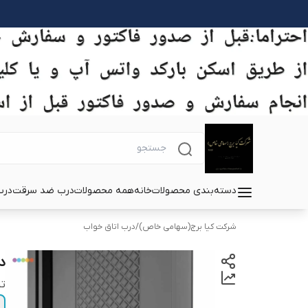
دسته‌بندی محصولات
خانه
همه محصولات
درب ضد سرقت
درب
شرکت کیا برج(سهامی خاص)
/
درب اتاق خواب
د
تی