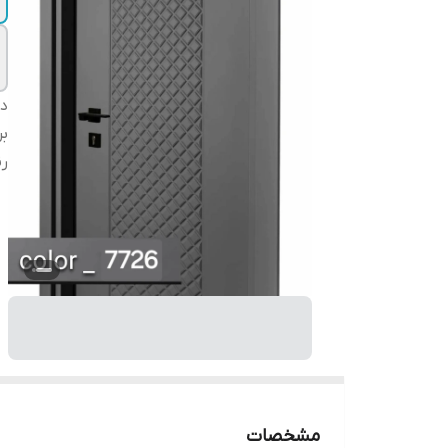
دس
بر
ر
مشخصات