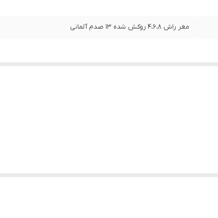
مغر راش ۴،۶،۸ روکش شده ۱۳ صدم آلمانی