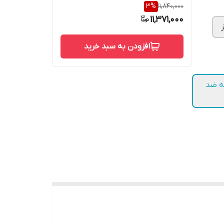
3
%
11,840,000
11,371,000
افزودن به سبد خرید
برای یک لنگه ضد