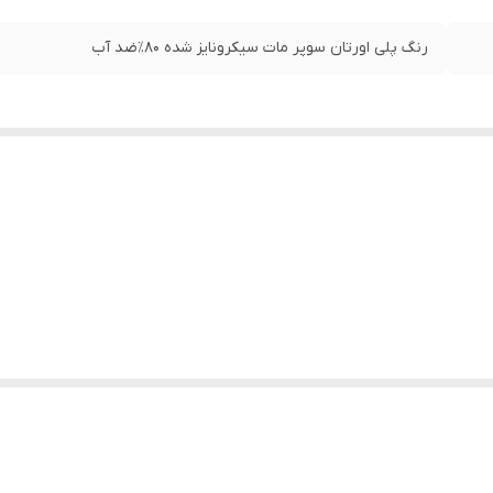
رنگ پلی اورتان سوپر مات سیکرونایز شده ۸۰٪ضد آب