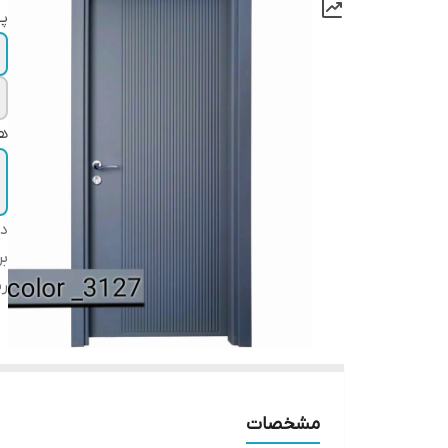
پ
هز
دس
بر
ر
مشخصات