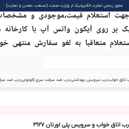
مجوز رسمیِ تجارت الکترونیک از وزارت صمت (صنعت ،معدن و تجارت)
 اتاق خواب
درب سرویس بهداشتی
درب ضد سرقت سریِ اِکونومی
درب ضد سرق
رب اتاق خواب و سرویس پلی اورتان 3127