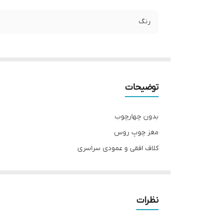
رنگ
توضیحات
بدون چهارچوب
مغز چوبِ روس
کلاف افقی و عمودی سراسری
دارای بائو و جای قفل
رنگ پلی اورتان سوپر مات
سیکرونایز شده ۸۰٪ ضد آب
نظرات
ابعاد استاندارد ۷۸ × ۲۰۵