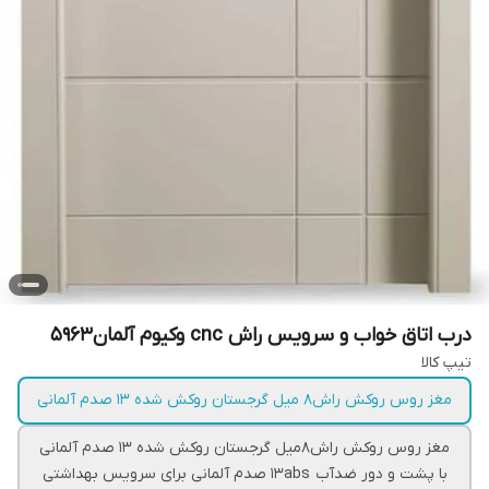
درب اتاق خواب و سرویس راش cnc وکیوم آلمان5963
تیپ کالا
مغز روس روکش راش۸ میل گرجستان روکش شده ۱۳ صدم آلمانی
مغز روس روکش راش۸میل گرجستان روکش شده ۱۳ صدم آلمانی
با پشت و دور ضدآب ۱۳abs صدم آلمانی برای سرویس بهداشتی