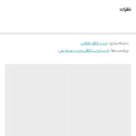
قابل تولید با پشت ضد آب ABS برای سرویس های بهداشتی
نظرات
ابعاد استاندارد ۷۸ × ۲۰۵
قابل تولید در ابعاد متفاوت(حداکثر تک لنگه ۹۸ × ۲۱۰)
دسته‌بندی
:
درب اتاق خواب
برچسب‌ها :
درب
،
درب اتاقی
،
درب سرویس