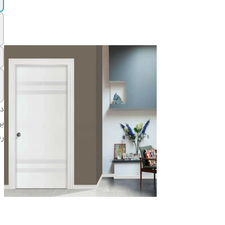
دس
بر
ر