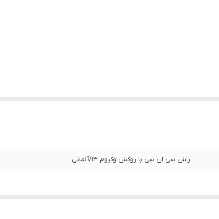
راش سی اِن سی با روکش وکیوم ۱۳/آلمانی