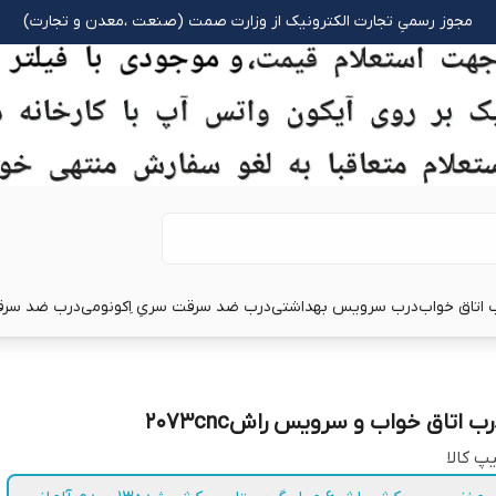
مجوز رسمیِ تجارت الکترونیک از وزارت صمت (صنعت ،معدن و تجارت)
 اتاق خواب
درب سرویس بهداشتی
درب ضد سرقت سریِ اِکونومی
درب ضد سرق
ب اتاق خواب و سرویس راش2073cnc
پ کالا