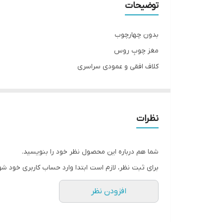
توضیحات
بدون چهارچوب
مغز چوبِ روس
کلاف افقی و عمودی سراسری
دارای بائو و جای قفل
سی اِن سی شده با روکش وکیوم ۱۳٪آلمان
قابل تولید با پشت ضد آب ABS برای سرویس های بهداشتی
نظرات
ابعاد استاندارد ۷۸ × ۲۰۵
قابل تولید در ابعاد متفاوت(حداکثر تک لنگه ۹۸ × ۲۱۰)
شما هم درباره این محصول نظر خود را بنویسید.
برای ثبت نظر، لازم است ابتدا وارد حساب کاربری خود شو
افزودن نظر