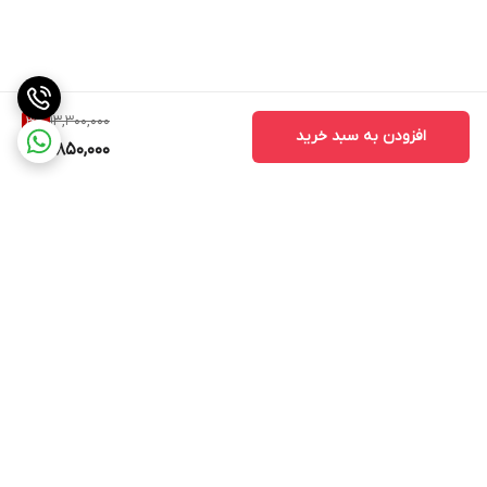
13,300,000
3
%
افزودن به سبد خرید
12,850,000
برگشت به بالا