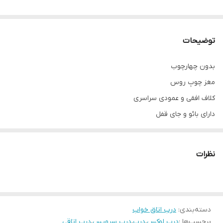
توضیحات
بدون چهارچوب
مغز چوبِ روس
کلاف افقی و عمودی سراسری
دارای بائو و جای قفل
رنگ پلی اورتان سوپر مات
درب استیل خور(طلایی؛دودی،نقره ای)
نظرات
مابین کار ماربل شاینِ لوکس
سیکرونایز شده ۸۰٪ ضد آب
ابعاد استاندارد ۷۸ × ۲۰۵
دسته‌بندی
:
درب اتاق خواب
قابل تولید در ابعاد متفاوت(حداکثر تک لنگه ۹۸ × ۲۱۰)
برچسب‌ها :
درب لوکس
،
درب
،
درب سرویس
،
درب اتاقی