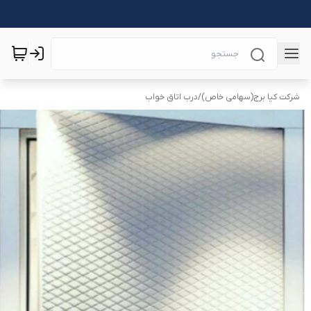
شرکت کیا برج(سهامی خاص)
/
درب اتاق خواب