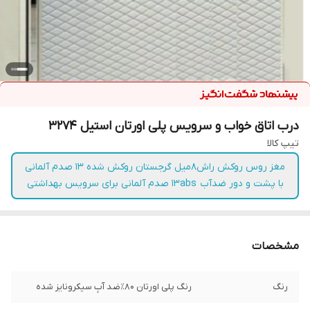
درب اتاق خواب و سرویس پلی اورتان استیل 3274
تیپ کالا
مغز روس روکش راش۸میل گرجستان روکش شده ۱۳ صدم آلمانی
با پشت و دور ضدآب ۱۳abs صدم آلمانی برای سرویس بهداشتی
مشخصات
رنگ
رنگ پلی اورتان ۸۰٪ضد آبِ سیکرونایز شده