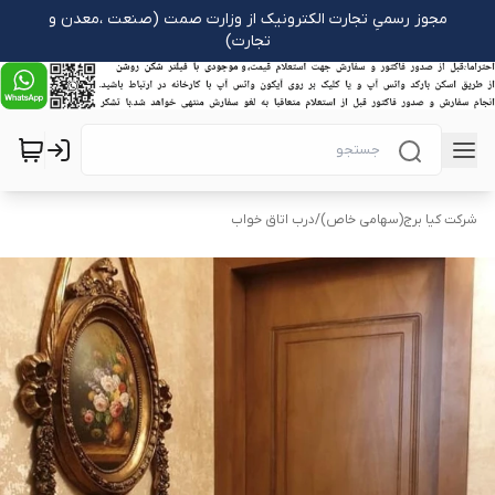
مجوز رسمیِ تجارت الکترونیک از وزارت صمت (صنعت ،معدن و
تجارت)
شرکت کیا برج(سهامی خاص)
/
درب اتاق خواب