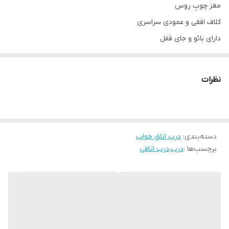
مغز چوبِ روس
کلاف افقی و عمودی سراسری
دارای بائو و جای قفل
سی اِن سی شده با روکش وکیوم ۱۳٪آلمان
قابل تولید با پشت ضد آب ABS برای سرویس های بهداشتی
نظرات
ابعاد استاندارد ۷۸ × ۲۰۵
قابل تولید در ابعاد متفاوت(حداکثر تک لنگه ۹۸ × ۲۱۰)
دسته‌بندی
:
درب اتاق خواب
برچسب‌ها :
درب
،
درب اتاقی