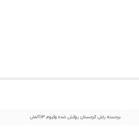
برجسته راش گرجستان روکش شده وکیوم ۱۳٪آلمان