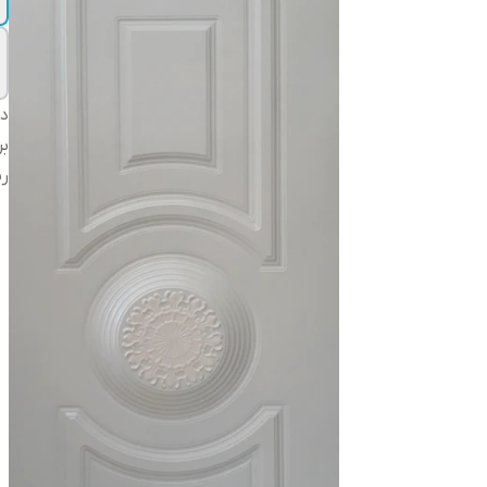
دس
بر
ر