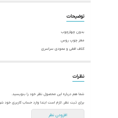
توضیحات
بدون چهارچوب
مغز چوبِ روس
کلاف افقی و عمودی سراسری
دارای بائو و جای قفل
سی اِن سی شده با روکش وکیوم ۱۳٪آلمان
قابل تولید با پشت ضد آب ABS برای سرویس های بهداشتی
نظرات
ابعاد استاندارد ۷۸ × ۲۰۵
قابل تولید در ابعاد متفاوت(حداکثر تک لنگه ۹۸ × ۲۱۰)
شما هم درباره این محصول نظر خود را بنویسید.
برای ثبت نظر، لازم است ابتدا وارد حساب کاربری خود شو
افزودن نظر