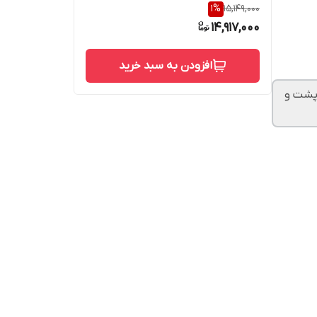
1
%
15,149,000
14,917,000
افزودن به سبد خرید
دم آلمانی با پشت و