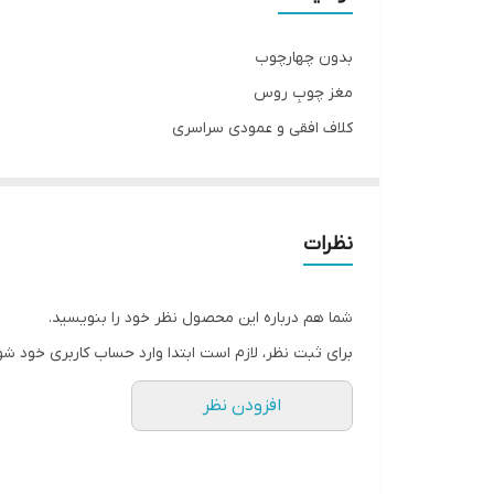
بدون چهارچوب
مغز چوبِ روس
کلاف افقی و عمودی سراسری
دارای بائو و جای قفل
سی اِن سی شده با روکش وکیوم ۱۳٪آلمان
قابل تولید با پشت ضد آب ABS برای سرویس های بهداشتی
نظرات
ابعاد استاندارد ۷۸ × ۲۰۵
قابل تولید در ابعاد متفاوت(حداکثر تک لنگه ۹۸ × ۲۱۰)
شما هم درباره این محصول نظر خود را بنویسید.
برای ثبت نظر، لازم است ابتدا وارد حساب کاربری خود شو
افزودن نظر