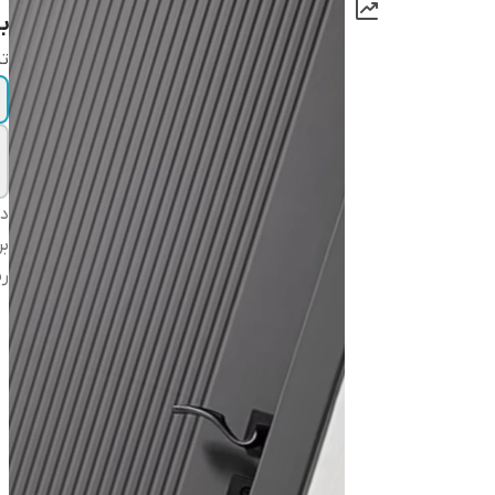
بازه ۱۲ تا
تی
دس
بر
ر