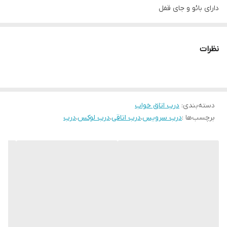
دارای بائو و جای قفل
رنگ پلی اِستر سوپر مات
سیکرونایز شده ۸۰٪ ضد آب
نظرات
ابعاد استاندارد ۷۸ × ۲۰۵
قابل تولید در ابعاد متفاوت(حداکثر تک لنگه ۹۸ × ۲۱۰)
دسته‌بندی
:
درب اتاق خواب
برچسب‌ها :
درب سرویس
،
درب اتاقی
،
درب لوکس
،
درب