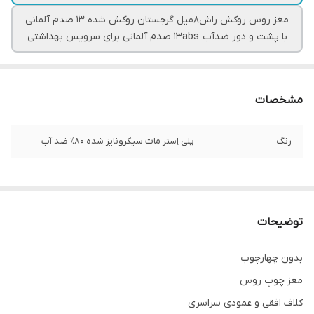
مغز روس روکش راش۸میل گرجستان روکش شده ۱۳ صدم آلمانی
با پشت و دور ضدآب ۱۳abs صدم آلمانی برای سرویس بهداشتی
مشخصات
رنگ
پلی اِستر مات سیکرونایز شده ۸۰٪ ضد آب
توضیحات
بدون چهارچوب
مغز چوبِ روس
کلاف افقی و عمودی سراسری