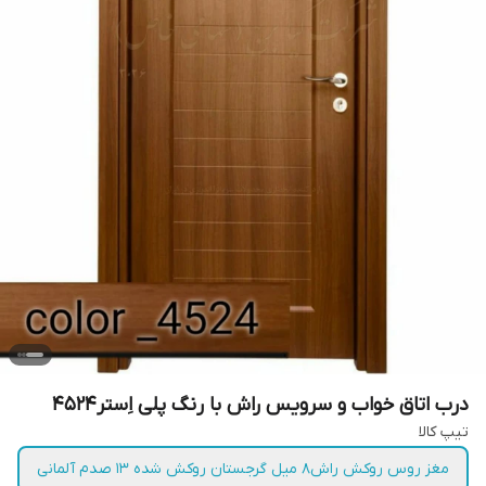
درب اتاق خواب و سرویس راش با رنگ پلی اِستر4524
تیپ کالا
مغز روس روکش راش۸ میل گرجستان روکش شده ۱۳ صدم آلمانی