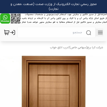
مجوز رسمیِ تجارت الکترونیک از وزارت صمت (صنعت ،معدن و
تجارت)
شرکت کیا برج(سهامی خاص)
/
درب اتاق خواب